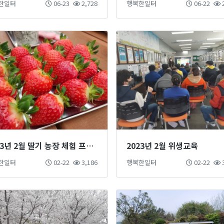
한일터
06-23
2,728
행복한일터
06-22
2
2023년 2월 딸기 농장 체험 프로그램
2023년 2월 위생교육
한일터
02-22
3,186
행복한일터
02-22
3