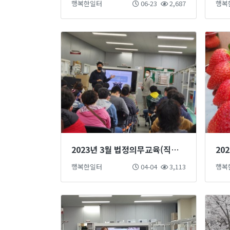
행복한일터
06-23
2,687
행복
2023년 3월 법정의무교육(직장내성희롱예방,장애인식개선,개인정보보호,직장내괴롭힘예방) 실시
행복한일터
04-04
3,113
행복