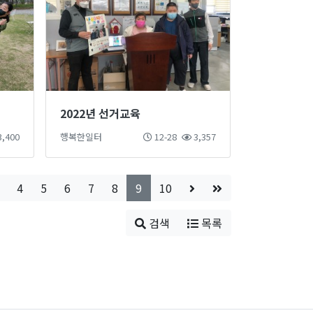
2022년 선거교육
,400
행복한일터
12-28
3,357
4
5
6
7
8
9
10
검색
목록