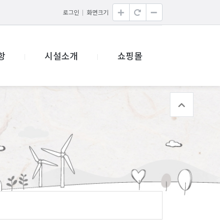
로그인
화면크기
항
시설소개
쇼핑몰