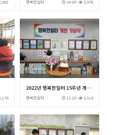
,692
행복한일터
04-04
3,078
2022년 행복한일터 15주년 개관식
,176
행복한일터
12-29
3,519