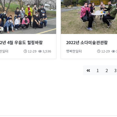
22년 4월 우음도 힐링바람
2022년 소다미술관관람
한일터
12-29
3,536
행복한일터
12-29
3
1
2
3